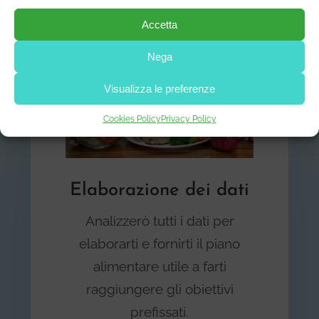
Accetta
Nega
Visualizza le preferenze
Cookies Policy
Privacy Policy
Elaborazione dei dati
Analizzerò tutti i dati per
elaborarti e fornirti il piano
alimentare utile a farti
raggiungere gli obiettivi
prefissati.