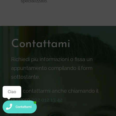
specializzato.
Contattami
Richiedi più informazioni o fissa un
appuntamento compilando il form
sottostante.
Puoi contattarmi anche chiamando il
Ciao
numero
392 012 13 42
Contattami