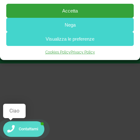
Accetta
© Copyright 2023 Dott. Francesco Galante Nutrizionista | Tutti i
Nega
diritti sono riservati | P. IVA 02163720515
Mini Site made with ♥ by
LoWeb Agency
Visualizza le preferenze
Facebook
Cookies Policy
Privacy Policy
Ciao
Contattami